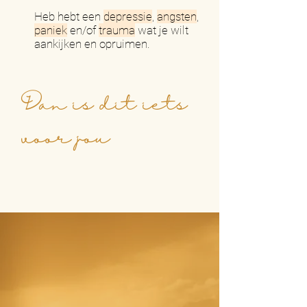
Heb hebt een
depressie
,
angsten
,
paniek
en/of
trauma
wat je wilt
aankijken en opruimen.
Dan is dit iets
voor jou