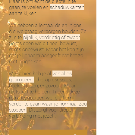
klaar is om écht de diepte in te
gaan, te voelen en
schaduwkanten
aan te kijken.
We hebben allemaal delen in ons
die we graag verborgen houden. Ze
zijn te
pijnlijk, verdrietig of zwaar
.
Soms doen we dit heel bewust,
soms onbewust.
Maar het kan zijn
dat je lichaam aangeeft dat het zo
niet langer kan.
Misschien heb je al
van alles
geprobeerd
: therapiesessies,
boeken lezen, enzovoort. Maar
niets lijkt te helpen. Tijdens deze
retraite, nodigen we je uit om
verder te gaan waar je normaal zou
stoppen
. Dit zorgt voor diepe
verbinding met jezelf.