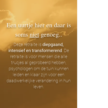
Een uurtje hier en daar is
soms
niet
genoeg..
Deze retraite is
diepgaand,
intensief en transformerend
. De
retraite is voor mensen die alle
trucjes al geprobeerd hebben,
psychologen om de tuin kunnen
leiden en klaar zijn voor een
daadwerkelijke verandering in hun
leven.