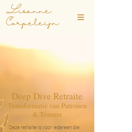
Lisanne
Corpeleijn
Deep Dive Retraite
Transformatie van Patronen
& Trauma
Deze retraite is voor iedereen die