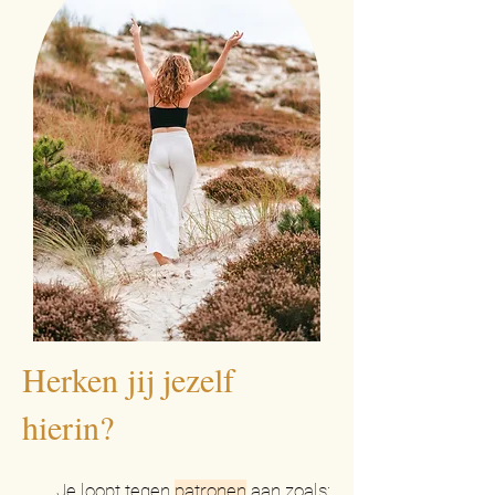
Herken jij jezelf
hierin?
Je loopt tegen
patronen
aan zoals: