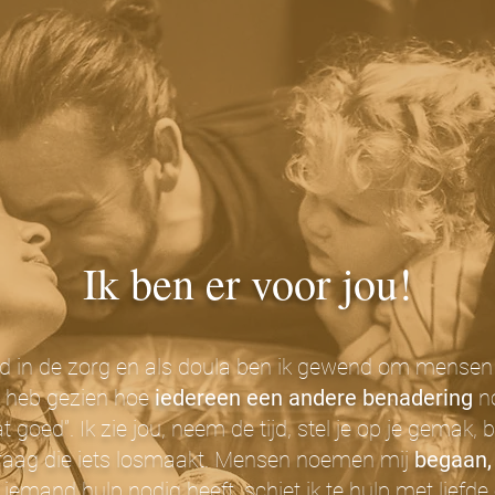
Ik ben er voor jou!
d in de zorg en als doula ben ik gewend om mensen
k heb gezien hoe
iedereen een andere benadering
no
aat goed”. Ik zie jou, neem de tijd, stel je op je gemak,
vraag die iets losmaakt. Mensen noemen mij
begaan, 
s iemand hulp nodig heeft, schiet ik te hulp met liefde