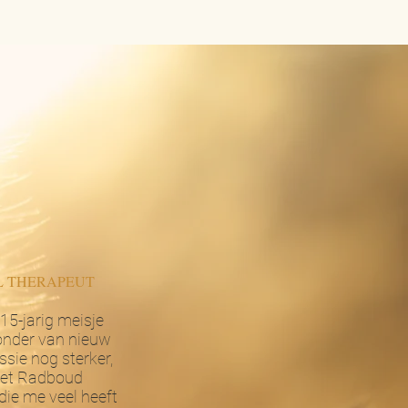
L THERAPEUT
15-jarig meisje
wonder van nieuw
sie nog sterker,
 het Radboud
die me veel heeft