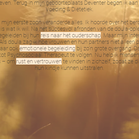
leven. Terug in mijn geboorteplaats Deventer begon ik aa
Voeding & Diëtetiek.
mijn eerste zoon veranderde alles. Ik hoorde over het be
 is wat ik wil. Na het succesvol afronden van de doula-ople
egeleiden bij hun
reis naar het ouderschap
. Maar mijn int
 Als doula zag ik hoe vrouwen en hun partners niet alleen 
maar ook
emotionele begeleiding
bij zo’n grote overgang. D
tot Psychosociaal Therapeut te volgen. Nu help ik mens
rs – om
rust en vertrouwen
te vinden in zichzelf, zodat ze 
hun kindje kunnen uitstralen.