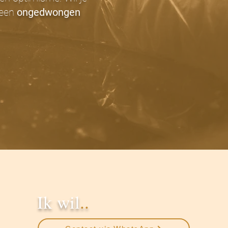
 een
ongedwongen
Ik wil
..