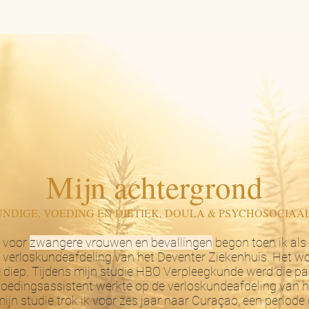
Mijn achtergrond
NDIGE, VOEDING EN DIETIEK, DOULA & PSYCHOSOCIAA
e voor
zwangere vrouwen en bevallingen
begon toen ik als 
e verloskundeafdeling van het Deventer Ziekenhuis. Het 
 diep. Tijdens mijn studie HBO Verpleegkunde werd die pas
 voedingsassistent werkte op de verloskundeafdeling van
ijn studie trok ik voor zes jaar naar Curaçao, een periode 