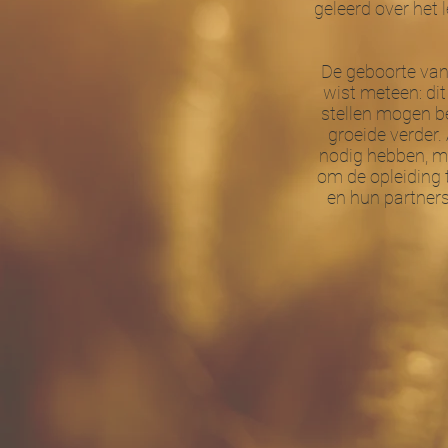
geleerd over het 
De geboorte van 
wist meteen: dit
stellen mogen b
groeide verder.
nodig hebben, 
om de opleiding 
en hun partne