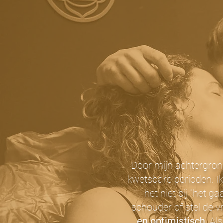
Door mijn achtergron
kwetsbare perioden. I
het niet bij “het g
schouder of stel de 
en optimistisch
. Al