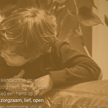
 aandacht te geven in
dig heeft. Bij mij stopt
 bied een hand op je
zorgzaam, lief, open
 en optimisme. Wil je