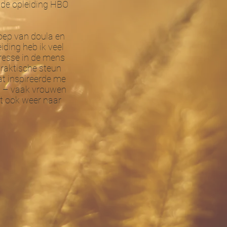
n de opleiding HBO
roep van doula en
iding heb ik veel
eresse in de mens
praktische steun
at inspireerde me
en – vaak vrouwen
dit ook weer naar