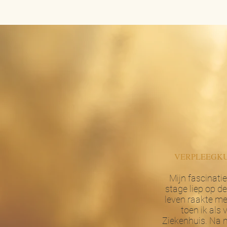
VERPLEEGKU
Mijn fascinati
stage liep op d
leven raakte me
toen ik als
Ziekenhuis. Na m