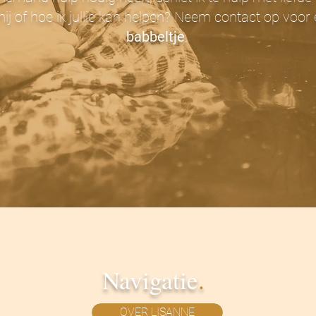
j of hoe ik jullie kan helpen? Neem contact op voor
babbeltje
.
Navigatie
.
OVER LISANNE